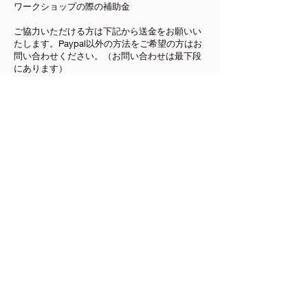
ワークショップの際の補助金
ご協力いただける方は下記から送金をお願いい
たします。Paypal以外の方法をご希望の方はお
問い合わせください。（お問い合わせは最下段
にあります）
https://paypal.me/mimibiztoyoko?
country.x=JP&locale.x=ja_JP
＊paypalのアカウント登録が必要です。
～操作方法～
①「送信」ボタンをクリック ※「請求」ボ
タンではありません。
②金額を入力（協賛は3,000円以上からお願
いいたします。PayPalの手数料を引いた金額が
協賛金となります）
③支払い目的に「SDGs応援」と記入
④カード情報入力
以上でお支払い完了！
お問い合わせは
こちら
から
【主催】
「耳ビジサポーターズクラブ・18番目のMy
SDGsチーム」